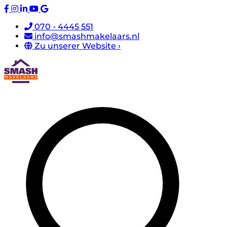
070 - 4445 551
info@smashmakelaars.nl
Zu unserer Website ›