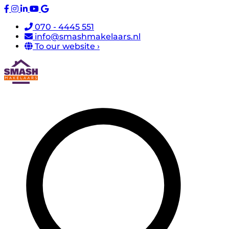
070 - 4445 551
info@smashmakelaars.nl
To our website ›